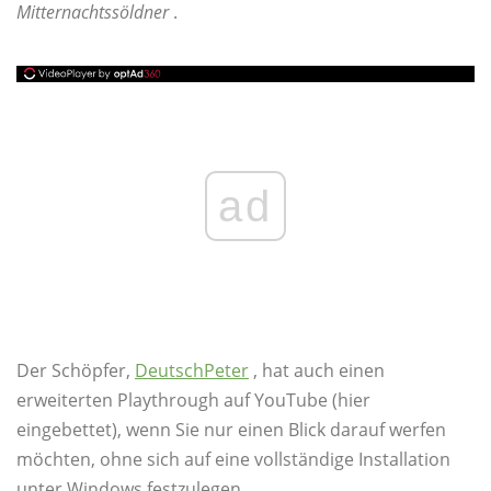
Mitternachtssöldner
.
ad
Der Schöpfer,
DeutschPeter
, hat auch einen
erweiterten Playthrough auf YouTube (hier
eingebettet), wenn Sie nur einen Blick darauf werfen
möchten, ohne sich auf eine vollständige Installation
unter Windows festzulegen.