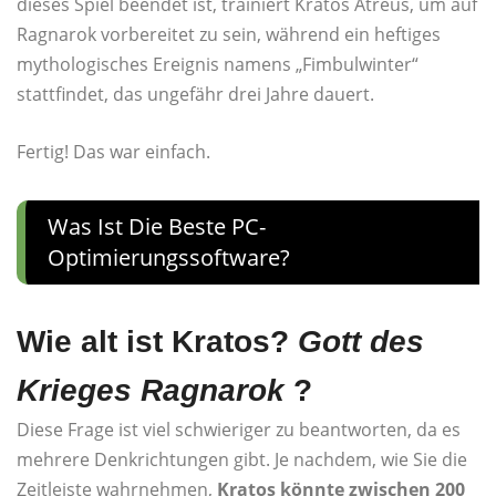
dieses Spiel beendet ist, trainiert Kratos Atreus, um auf
Ragnarok vorbereitet zu sein, während ein heftiges
mythologisches Ereignis namens „Fimbulwinter“
stattfindet, das ungefähr drei Jahre dauert.
Fertig! Das war einfach.
Was Ist Die Beste PC-
Optimierungssoftware?
Wie alt ist Kratos?
Gott des
Krieges Ragnarok
?
Diese Frage ist viel schwieriger zu beantworten, da es
mehrere Denkrichtungen gibt. Je nachdem, wie Sie die
Zeitleiste wahrnehmen,
Kratos könnte zwischen 200