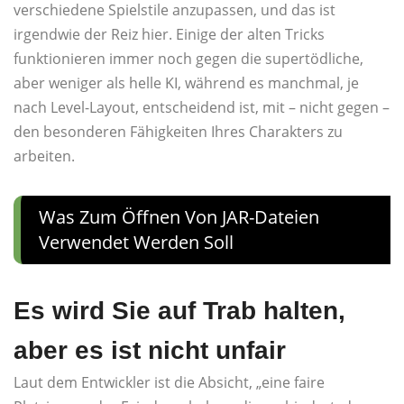
verschiedene Spielstile anzupassen, und das ist
irgendwie der Reiz hier. Einige der alten Tricks
funktionieren immer noch gegen die supertödliche,
aber weniger als helle KI, während es manchmal, je
nach Level-Layout, entscheidend ist, mit – nicht gegen –
den besonderen Fähigkeiten Ihres Charakters zu
arbeiten.
Was Zum Öffnen Von JAR-Dateien
Verwendet Werden Soll
Es wird Sie auf Trab halten,
aber es ist nicht unfair
Laut dem Entwickler ist die Absicht, „eine faire