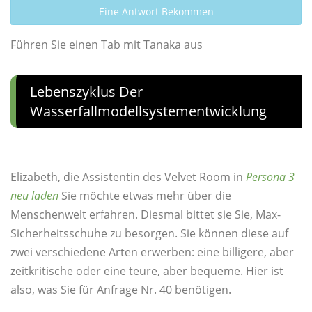
Eine Antwort Bekommen
Führen Sie einen Tab mit Tanaka aus
Lebenszyklus Der
Wasserfallmodellsystementwicklung
Elizabeth, die Assistentin des Velvet Room in
Persona 3
neu laden
Sie möchte etwas mehr über die
Menschenwelt erfahren. Diesmal bittet sie Sie, Max-
Sicherheitsschuhe zu besorgen. Sie können diese auf
zwei verschiedene Arten erwerben: eine billigere, aber
zeitkritische oder eine teure, aber bequeme. Hier ist
also, was Sie für Anfrage Nr. 40 benötigen.