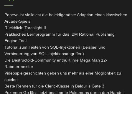
Popeye ist vielleicht die beleidigendste Adaption eines klassischen
Arcade-Spiels
Rückblick: Torchlight II
Praktisches Lernprogramm für das IBM Rational Publishing
Engine-Tool
Tutorial zum Testen von SQL-Injektionen (Beispiel und
Verhinderung von SQL-Injektionsangriffen)
Die Destructoid-Community enthüllt ihre Mega Man 12-
Robotermeister
Videospielgeschichten geben uns mehr als eine Möglichkeit zu
spielen
Beste Rennen für die Cleric-Klasse in Baldur’s Gate 3
Pokemon Go lässt jetzt bestimmte Pokemons durch den Handel
entstehen
Smash Ultimate übertrifft das Wii U wie auch das Wii U-System:
Wilder Status, oder?
Ein Starfield-Spieler hat einen Star Wars Imperial Star Destroyer
mit Anleitung erstellt
Gris kommt diesen Monat für PlayStation und Xbox