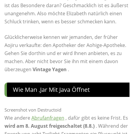
ist das Besondere daran? Geschmacklich ist es äußerst
unangenehm. Also möchte Elizabeth natürlich einen
Schluck trinken, wenn es besser schmecken kann.
Glücklicherweise kennen wir jemanden, der früher
Aojiru verkaufte: den Apotheker der Aohige-Apotheke.
Gehen Sie dorthin und er wird Ihnen anbieten, es zu
machen. Aber nicht bevor Sie ihn mit einem davon
überzeugen
Vintage Yagen
.
Wie Man .jar Mit Java Öffnet
Screenshot von Destructoid
Wie andere
Abrufanfragen
, dafür gibt es keine Frist. Es
wird am 8. August freigeschaltet (8.8.)
. Während der