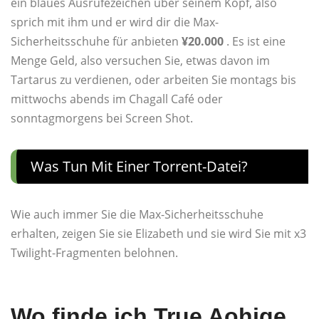
ein blaues Ausrufezeichen über seinem Kopf, also
sprich mit ihm und er wird dir die Max-
Sicherheitsschuhe für anbieten
¥20.000
. Es ist eine
Menge Geld, also versuchen Sie, etwas davon im
Tartarus zu verdienen, oder arbeiten Sie montags bis
mittwochs abends im Chagall Café oder
sonntagmorgens bei Screen Shot.
Was Tun Mit Einer Torrent-Datei?
Wie auch immer Sie die Max-Sicherheitsschuhe
erhalten, zeigen Sie sie Elizabeth und sie wird Sie mit x3
Twilight-Fragmenten belohnen.
Wo finde ich True Aohige