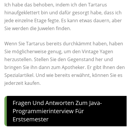
Ich habe das behoben, indem ich den Tartarus
hinaufgeklettert bin und dafür gesorgt habe, dass ich
jede einzelne Etage fegte. Es kann etwas dauern, aber
Sie werden die Juwelen finden.
Wenn Sie Tartarus bereits durchkämmt haben, haben
Sie möglicherweise genug, um den Vintage Yagen
herzustellen. Stellen Sie den Gegenstand her und
bringen Sie ihn dann zum Apotheker. Er gibt Ihnen den
Spezialartikel. Und wie bereits erwähnt, können Sie es
jederzeit kaufen.
Fragen Und Antworten Zum Java-
Programmierinterview Für
Erstsemester