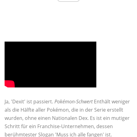
Ja, 'Dexit' ist passiert.
Pokémon-Schwert
Enthält weniger
als die Hälfte aller Pokémon, die in der Serie erstellt
wurden, ohne einen Nationalen Dex. Es ist ein mutiger
Schritt für ein Franchise-Unternehmen, dessen
berühmtester Slogan 'Muss ich alle fangen' ist.