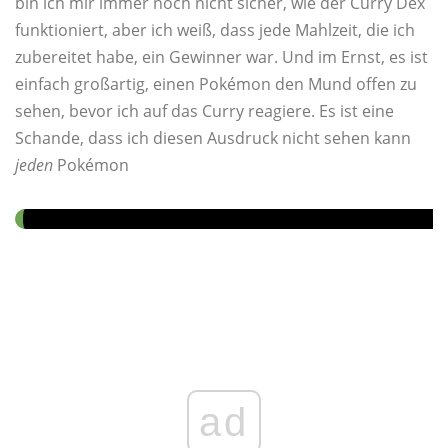
bin ich mir immer noch nicht sicher, wie der Curry Dex
funktioniert, aber ich weiß, dass jede Mahlzeit, die ich
zubereitet habe, ein Gewinner war. Und im Ernst, es ist
einfach großartig, einen Pokémon den Mund offen zu
sehen, bevor ich auf das Curry reagiere. Es ist eine
Schande, dass ich diesen Ausdruck nicht sehen kann
jeden
Pokémon
ad