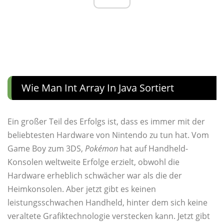
Wie Man Int Array In Java Sortiert
Ein großer Teil des Erfolgs ist, dass es immer mit der
beliebtesten Hardware von Nintendo zu tun hat. Vom
Game Boy zum 3DS,
Pokémon
hat auf Handheld-
Konsolen weltweite Erfolge erzielt, obwohl die
Hardware erheblich schwächer war als die der
Heimkonsolen. Aber jetzt gibt es keinen
leistungsschwachen Handheld, hinter dem sich keine
veraltete Grafiktechnologie verstecken kann. Jetzt gibt