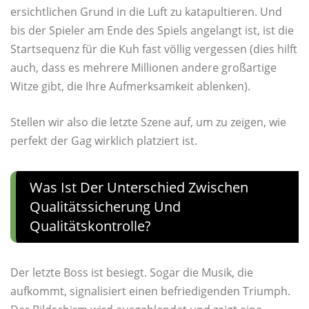
ersichtlichen Grund in die Luft zu katapultieren. Und
bis der Spieler am Ende des Spiels angelangt ist, ist die
Startsequenz für die Kuh fast völlig vergessen (dies hilft
auch, dass es mehrere Millionen andere großartige
Witze gibt, die Ihre Aufmerksamkeit ablenken).
Stellen wir also die letzte Szene auf, um zu zeigen, wie
perfekt der Gag wirklich platziert ist.
Was Ist Der Unterschied Zwischen
Qualitätssicherung Und
Qualitätskontrolle?
Der letzte Boss ist besiegt. Sogar die Musik, die
aufkommt, signalisiert einen befriedigenden Triumph.