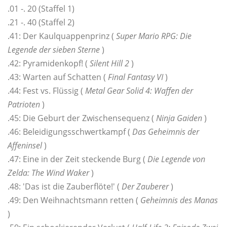
.01 -. 20 (Staffel 1)
.21 -. 40 (Staffel 2)
.41: Der Kaulquappenprinz (
Super Mario RPG: Die
Legende der sieben Sterne
)
.42: Pyramidenkopf! (
Silent Hill 2
)
.43: Warten auf Schatten (
Final Fantasy VI
)
.44: Fest vs. Flüssig (
Metal Gear Solid 4: Waffen der
Patrioten
)
.45: Die Geburt der Zwischensequenz (
Ninja Gaiden
)
.46: Beleidigungsschwertkampf (
Das Geheimnis der
Affeninsel
)
.47: Eine in der Zeit steckende Burg (
Die Legende von
Zelda: The Wind Waker
)
.48: 'Das ist die Zauberflöte!' (
Der Zauberer
)
.49: Den Weihnachtsmann retten (
Geheimnis des Manas
)