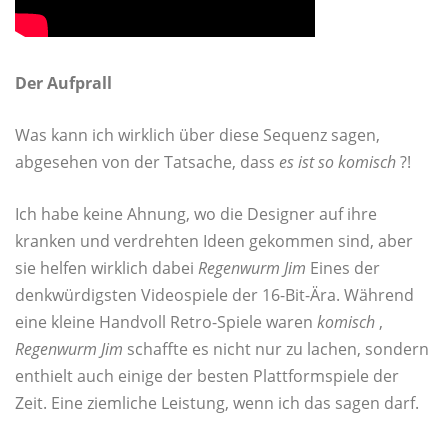
Der Aufprall
Was kann ich wirklich über diese Sequenz sagen,
abgesehen von der Tatsache, dass
es ist so komisch
?!
Ich habe keine Ahnung, wo die Designer auf ihre
kranken und verdrehten Ideen gekommen sind, aber
sie helfen wirklich dabei
Regenwurm Jim
Eines der
denkwürdigsten Videospiele der 16-Bit-Ära. Während
eine kleine Handvoll Retro-Spiele waren
komisch
,
Regenwurm Jim
schaffte es nicht nur zu lachen, sondern
enthielt auch einige der besten Plattformspiele der
Zeit. Eine ziemliche Leistung, wenn ich das sagen darf.