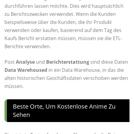
durchführen lassen möchte. Dies wird hauptsächlich
zu Berichtszwecken verwendet. Wenn die Kunden
beispielsweise über die Kunden, die ihr Produkt
verwenden oder kaufen, basierend auf dem Tag des
Kaufs Bericht erstatten müssen, müssen sie die ETL-
Berichte verwenden.
Post
Analyse
und
Berichterstattung
sind diese Daten
Data Warehoused
in ein Data Warehouse, in das die
alten historischen Geschäftsdaten verschoben werden
müssen.
Beste Orte, Um Kostenlose Anime Zu
Sehen