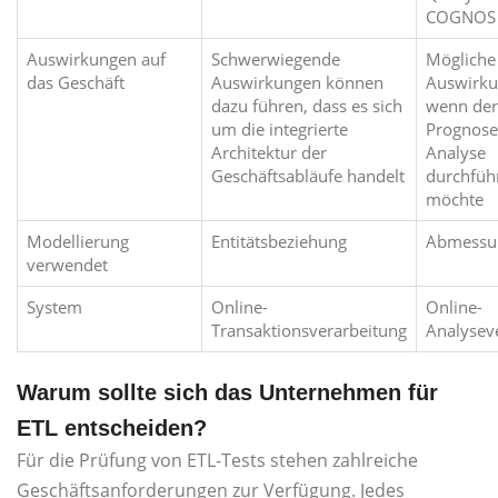
COGNOS
Auswirkungen auf
Schwerwiegende
Mögliche
das Geschäft
Auswirkungen können
Auswirku
dazu führen, dass es sich
wenn der
um die integrierte
Prognose
Architektur der
Analyse
Geschäftsabläufe handelt
durchfüh
möchte
Modellierung
Entitätsbeziehung
Abmessu
verwendet
System
Online-
Online-
Transaktionsverarbeitung
Analysev
Warum sollte sich das Unternehmen für
ETL entscheiden?
Für die Prüfung von ETL-Tests stehen zahlreiche
Geschäftsanforderungen zur Verfügung. Jedes