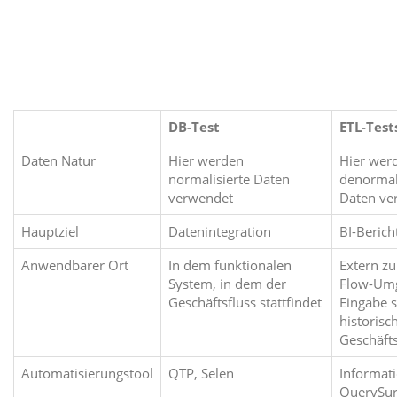
DB-Test
ETL-Test
Daten Natur
Hier werden
Hier wer
normalisierte Daten
denormal
verwendet
Daten ve
Hauptziel
Datenintegration
BI-Berich
Anwendbarer Ort
In dem funktionalen
Extern zu
System, in dem der
Flow-Um
Geschäftsfluss stattfindet
Eingabe s
historisc
Geschäft
Automatisierungstool
QTP, Selen
Informati
QuerySur