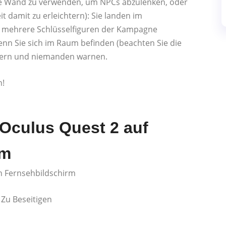
die Wand zu verwenden, um NPCs abzulenken, oder
it damit zu erleichtern): Sie landen im
n mehrere Schlüsselfiguren der Kampagne
enn Sie sich im Raum befinden (beachten Sie die
üstern und niemanden warnen.
n!
 Oculus Quest 2 auf
rm
en Fernsehbildschirm
Zu Beseitigen