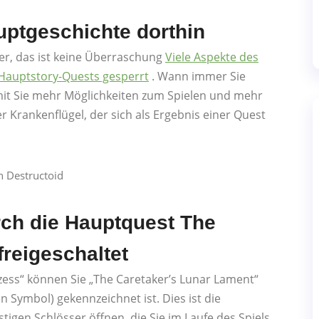
uptgeschichte dorthin
r, das ist keine Überraschung
Viele Aspekte des
r Hauptstory-Quests gesperrt
. Wann immer Sie
damit Sie mehr Möglichkeiten zum Spielen und mehr
Krankenflügel, der sich als Ergebnis einer Quest
n Destructoid
rch die Hauptquest The
reigeschaltet
zess“ können Sie „The Caretaker’s Lunar Lament“
 Symbol) gekennzeichnet ist. Dies ist die
ästigen Schlösser öffnen, die Sie im Laufe des Spiels