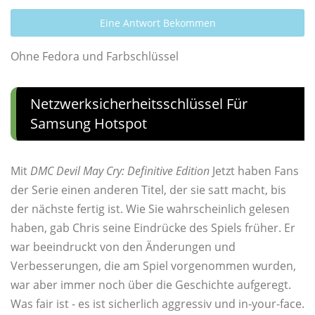
Eine Antwort Bekommen
Ohne Fedora und Farbschlüssel
Netzwerksicherheitsschlüssel Für
Samsung Hotspot
Mit
DMC Devil May Cry: Definitive Edition
Jetzt haben Fans
der Serie einen anderen Titel, der sie satt macht, bis
der nächste fertig ist. Wie Sie wahrscheinlich gelesen
haben, gab Chris seine Eindrücke des Spiels früher. Er
war beeindruckt von den Änderungen und
Verbesserungen, die am Spiel vorgenommen wurden,
war aber immer noch über die Geschichte aufgeregt.
Was fair ist - es ist sicherlich aggressiv und in-your-face.