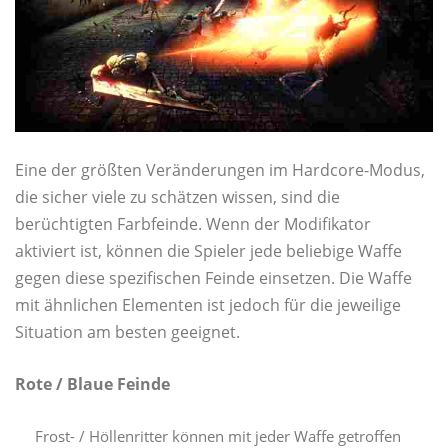
Eine der größten Veränderungen im Hardcore-Modus,
die sicher viele zu schätzen wissen, sind die
berüchtigten Farbfeinde. Wenn der Modifikator
aktiviert ist, können die Spieler jede beliebige Waffe
gegen diese spezifischen Feinde einsetzen. Die Waffe
mit ähnlichen Elementen ist jedoch für die jeweilige
Situation am besten geeignet.
Rote / Blaue Feinde
Frost- / Höllenritter können mit jeder Waffe getroffen