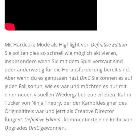
Mit Hardcore Mode als Highlight von
Definitive Edition
Sie sollten dies so schnell wie möglich aktivieren,
insbesondere wenn Sie mit dem Spiel vertraut sind
oder anderweitig für die Herausforderung bereit sind.
Aber wenn du es genossen hast
DmC
Sie können es auf
jeden Fall so tun, wie es war und möchten es nur mit
einer neuen visuellen Wiedergabetreue erleben. Rahni
Tucker von Ninja Theory, der der Kampfdesigner des
Originaltitels war und jetzt als Creative Director
fungiert
Definitive Edition
, kommentierte eine Reihe von
Upgrades
DmC
gewonnen.