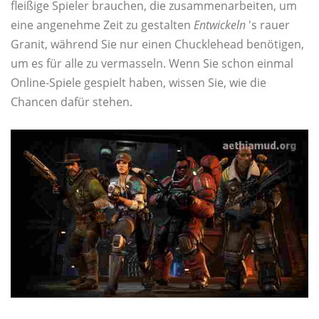
fleißige Spieler brauchen, die zusammenarbeiten, um
eine angenehme Zeit zu gestalten
Entwickeln
's rauer
Granit, während Sie nur einen Chucklehead benötigen,
um es für alle zu vermasseln. Wenn Sie schon einmal
Online-Spiele gespielt haben, wissen Sie, wie die
Chancen dafür stehen.