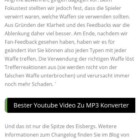
Fokustest stellten wir jedoch fest, dass die Spieler
verwirrt waren, welche Waffen sie verwenden sollten.
Aus Gründen der Klarheit und des Feedbacks war die
Ablenkung daher viel besser. Am Ende, nachdem wir
Fan-Feedback gesehen haben, haben wir es für
geändert
Von
Sie können also jeden Typen mit jeder
Waffe treffen. Die Verwendung der richtigen Waffe löst
Trefferreaktionen aus (sie werden nicht von der
falschen Waffe unterbrochen) und verursacht immer
noch mehr Schaden. '
Bester Youtube Video Zu MP3 Konverter
Und das ist nur die Spitze des Eisbergs. Weitere
Informationen zum Changelog finden Sie im Blog von