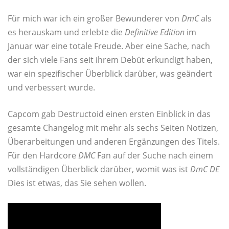
Für mich war ich ein großer Bewunderer von
DmC
als
es herauskam und erlebte die
Definitive Edition
im
Januar war eine totale Freude. Aber eine Sache, nach
der sich viele Fans seit ihrem Debüt erkundigt haben,
war ein spezifischer Überblick darüber, was geändert
und verbessert wurde.
Capcom gab Destructoid einen ersten Einblick in das
gesamte Changelog mit mehr als sechs Seiten Notizen,
Überarbeitungen und anderen Ergänzungen des Titels.
Für den Hardcore
DMC
Fan auf der Suche nach einem
vollständigen Überblick darüber, womit was ist
DmC DE
Dies ist etwas, das Sie sehen wollen.