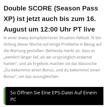
Double SCORE (Season Pass
XP) ist jetzt auch bis zum 16.
August um 12:00 Uhr PT live
In einer etwas komplizierteren Situation
Fallouts 76
bin
Anfang dieser Woche auf einige Probleme in Bezug auf
die Wartung gestoßen. Bethesda merkt an, dass es
„ziemlich länger lief, als wir ursprünglich erwartet
hatten“, und als Ergebnis machen sie das klassische
„Du bekommst einen Bonus, und du bekommst einen
Bonus“, um das auszugleichen.
So Öffnen Sie Eine EPS-Datei Auf Einem
PC