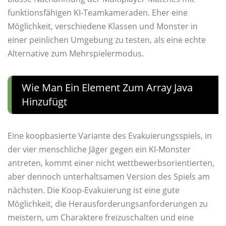
funktionsfähigen KI-Teamkameraden. Eher eine
Möglichkeit, verschiedene Klassen und Monster in
einer peinlichen Umgebung zu testen, als eine echte
Alternative zum Mehrspielermodus.
Wie Man Ein Element Zum Array Java
Hinzufügt
Eine koopbasierte Variante des Evakuierungsspiels, in
der vier menschliche Jäger gegen ein KI-Monster
antreten, kommt einer nicht wettbewerbsorientierten,
aber dennoch unterhaltsamen Version des Spiels am
nächsten. Die Koop-Evakuierung ist eine gute
Möglichkeit, die Herausforderungsanforderungen zu
meistern, um Charaktere freizuschalten und eine