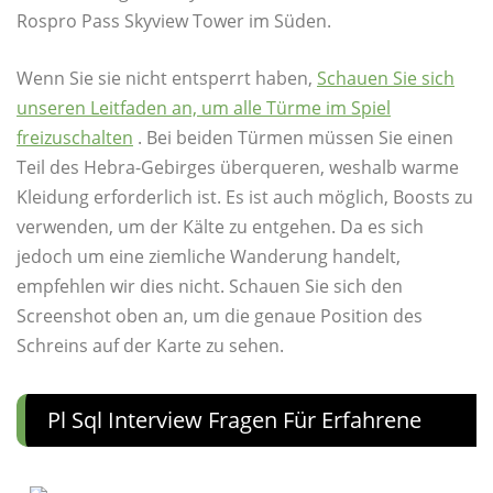
Rospro Pass Skyview Tower im Süden.
Wenn Sie sie nicht entsperrt haben,
Schauen Sie sich
unseren Leitfaden an, um alle Türme im Spiel
freizuschalten
. Bei beiden Türmen müssen Sie einen
Teil des Hebra-Gebirges überqueren, weshalb warme
Kleidung erforderlich ist. Es ist auch möglich, Boosts zu
verwenden, um der Kälte zu entgehen. Da es sich
jedoch um eine ziemliche Wanderung handelt,
empfehlen wir dies nicht. Schauen Sie sich den
Screenshot oben an, um die genaue Position des
Schreins auf der Karte zu sehen.
Pl Sql Interview Fragen Für Erfahrene