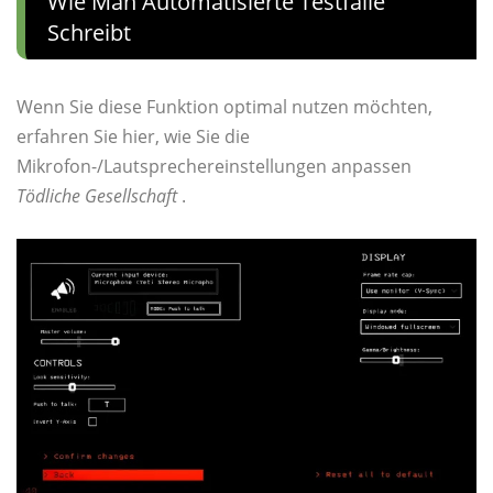
Wie Man Automatisierte Testfälle
Schreibt
Wenn Sie diese Funktion optimal nutzen möchten,
erfahren Sie hier, wie Sie die
Mikrofon-/Lautsprechereinstellungen anpassen
Tödliche Gesellschaft
.