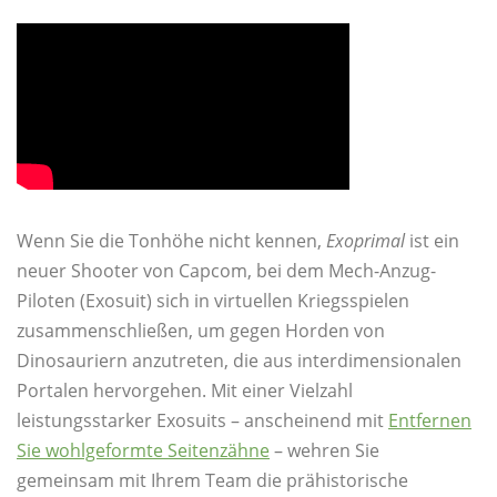
Wenn Sie die Tonhöhe nicht kennen,
Exoprimal
ist ein
neuer Shooter von Capcom, bei dem Mech-Anzug-
Piloten (Exosuit) sich in virtuellen Kriegsspielen
zusammenschließen, um gegen Horden von
Dinosauriern anzutreten, die aus interdimensionalen
Portalen hervorgehen. Mit einer Vielzahl
leistungsstarker Exosuits – anscheinend mit
Entfernen
Sie wohlgeformte Seitenzähne
– wehren Sie
gemeinsam mit Ihrem Team die prähistorische