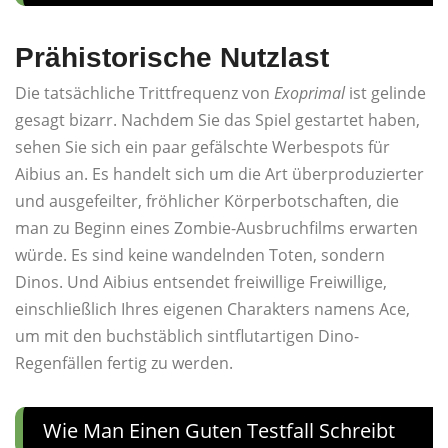
Prähistorische Nutzlast
Die tatsächliche Trittfrequenz von
Exoprimal
ist gelinde
gesagt bizarr. Nachdem Sie das Spiel gestartet haben,
sehen Sie sich ein paar gefälschte Werbespots für
Aibius an. Es handelt sich um die Art überproduzierter
und ausgefeilter, fröhlicher Körperbotschaften, die
man zu Beginn eines Zombie-Ausbruchfilms erwarten
würde. Es sind keine wandelnden Toten, sondern
Dinos. Und Aibius entsendet freiwillige Freiwillige,
einschließlich Ihres eigenen Charakters namens Ace,
um mit den buchstäblich sintflutartigen Dino-
Regenfällen fertig zu werden.
Wie Man Einen Guten Testfall Schreibt