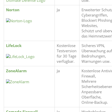
usw.
Norton
Ja
Erweiterter Schut
Cyberangriffen,
Blockiert Phishin
Websites,
Schützt und über
das Heimnetzwer
LifeLock
Kostenlose
Sicheres VPN,
Testversion
Überwachung auf
für 30 Tage
Bedrohungen,
verfügbar.
Warnungen usw.
ZoneAlarm
Ja
Kostenlose Antivi
Firewall,
Mehrere
Sicherheitsebene
Anpassbare
Oberfläche,
Online-Backup.
Comodo Firewall
Ja
Werbeblocker,