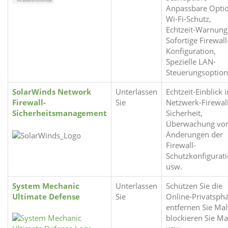
Anpassbare Opti
Wi-Fi-Schutz,
Echtzeit-Warnun
Sofortige Firewall
Konfiguration,
Spezielle LAN-
Steuerungsoption
SolarWinds Network
Unterlassen
Echtzeit-Einblick i
Firewall-
Sie
Netzwerk-Firewall
Sicherheitsmanagement
Sicherheit,
Überwachung vo
Änderungen der
Firewall-
Schutzkonfigurat
usw.
System Mechanic
Unterlassen
Schützen Sie die
Ultimate Defense
Sie
Online-Privatsphä
entfernen Sie Ma
blockieren Sie M