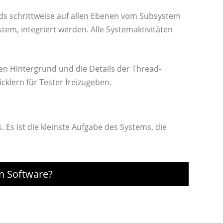
ads schrittweise auf allen Ebenen vom Subsystem
em, integriert werden. Alle Systemaktivitäten
alen Hintergrund und die Details der Thread-
klern für Tester freizugeben.
. Es ist die kleinste Aufgabe des Systems, die
n Software?