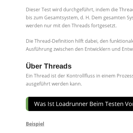
Dieser Test wird durchgeführt, indem die Thre
bis zum Gesamtsystem, d. H. Dem gesamten Syst
werden nur mit den Threads fortgesetzt.
Die Thread-Definition hilft dabei, den funktion
Ausführung zwischen den Entwicklern und Entwic
Über Threads
Ein Thread ist der Kontrollfluss in einem Prozess
ausgeführt werden kann.
Was Ist Loadrunner Beim Testen Vo
Beispiel