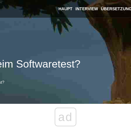
HAUPT
INTERVIEW
ÜBERSETZUN
eim Softwaretest?
st?
ad